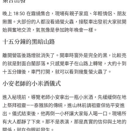
晚上 18:50 在霧繞集合，現場有親子家庭、年輕情侶、朋友
揪團。大部份的人都沒看過螢火蟲，接駁車出發前大家就開
始興奮地交流，氣氛像是參加跨年晚會一樣。
十五分鐘的黑暗山路
離開營區後路燈就消失了。開車時窗外是完全的黑，比較亮
的就是對面白蘭部落
。
只感覺車子在山路上轉彎，大約十到
十五分鐘後，車門打開，就可以看到幾隻螢火蟲了。
小安老師的小米酒儀式
進入秘境前，導覽老師小安拿出一瓶小米酒，先緩緩倒在地
上祭拜祖靈——泰雅族的傳統，進山林前請祖靈保佑平安進
出。儀式結束後，他再倒一小杯讓大家每人喝一口。現場所
有大人都靜了下來。那不是表演，那是真實的信仰與土地的
關係，就在你眼前發生。