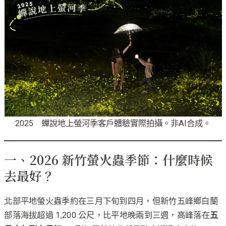
2025 蟬說地上螢河季客戶體驗實際拍攝。非AI合成。
一、2026 新竹螢火蟲季節：什麼時候
去最好？
北部平地螢火蟲季約在三月下旬到四月，但新竹五峰鄉白蘭
部落海拔超過 1,200 公尺，比平地晚兩到三週，高峰落在
五