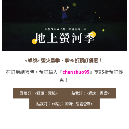
<蟬說> 螢火蟲季，享95折預訂優惠！
在訂房結帳時，預訂輸入『
chanshuo95
』享95折預訂優
惠！
點我訂：<蟬說：霧繞>
點我訂：<蟬說：霧語>
點我訂：<蟬說：溪頭生態露營區>