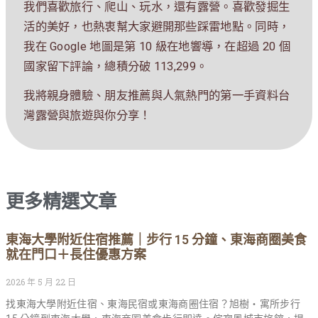
我們喜歡旅行、爬山、玩水，還有露營。喜歡發掘生
活的美好，也熱衷幫大家避開那些踩雷地點。同時，
我在 Google 地圖是第 10 級在地響導，在超過 20 個
國家留下評論，總積分破 113,299。
我將親身體驗、朋友推薦與人氣熱門的第一手資料台
灣露營與旅遊與你分享！
更多精選文章
東海大學附近住宿推薦｜步行 15 分鐘、東海商圈美食
就在門口＋長住優惠方案
2026 年 5 月 22 日
找東海大學附近住宿、東海民宿或東海商圈住宿？旭樹・寓所步行