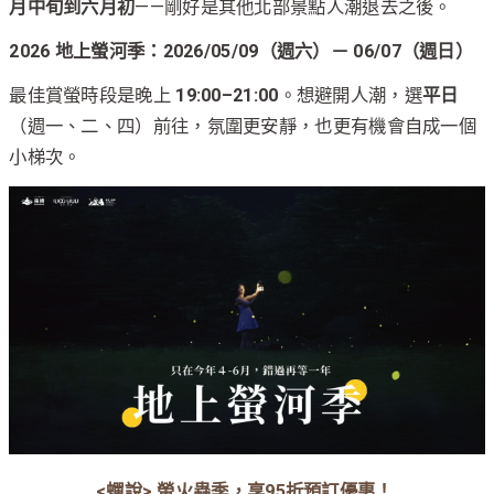
月中旬到六月初
——剛好是其他北部景點人潮退去之後。
2026 地上螢河季：2026/05/09（週六）－ 06/07（週日）
最佳賞螢時段是晚上
19:00–21:00
。想避開人潮，選
平日
（週一、二、四）前往，氛圍更安靜，也更有機會自成一個
小梯次。
<蟬說> 螢火蟲季，享95折預訂優惠！