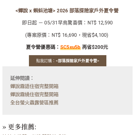
<蟬說 x 蝌蚪池塘> 2026 部落探險家戶外夏令營
即日起 － 05/31早鳥驚喜價：NT$ 12,590
(專案原價：NT$ 16,690，現省$4,100)
夏令營優惠碼：
SC5xu5b
再省$200元
點我訂購：<
部落探險家戶外夏令營
>
延伸閱讀：
蟬說霧語住宿完整開箱
蟬說霧繞住宿完整開箱
全台螢火蟲露營區推薦
» 更多推薦: