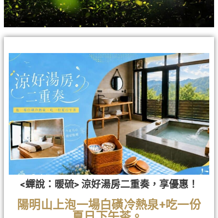
<蟬說：暖硫> 涼好湯房二重奏，享優惠！
陽明山上泡一場白磺冷熱泉+吃一份
夏日下午茶。