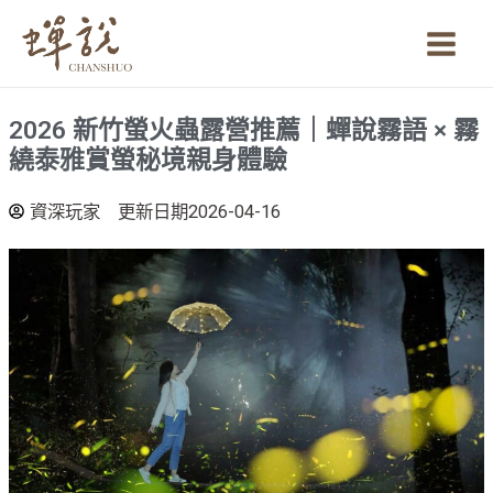
跳
Main
至
Men
主
要
2026 新竹螢火蟲露營推薦｜蟬說霧語 × 霧
內
繞泰雅賞螢秘境親身體驗
容
資深玩家
更新日期2026-04-16