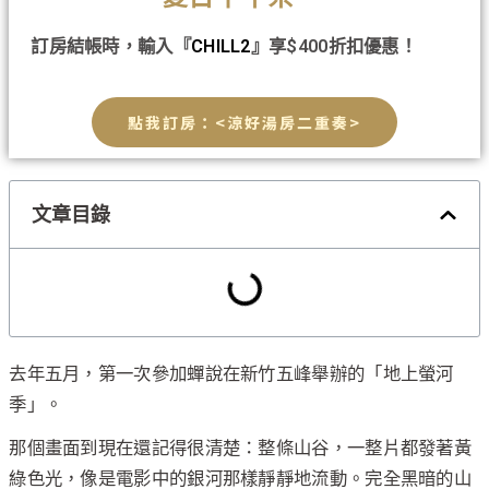
訂房結帳時，輸入『
CHILL2
』享$400折扣優惠！
點我訂房：<涼好湯房二重奏>
文章目錄
去年五月，第一次參加蟬說在新竹五峰舉辦的「地上螢河
季」。
那個畫面到現在還記得很清楚：整條山谷，一整片都發著黃
綠色光，像是電影中的銀河那樣靜靜地流動。完全黑暗的山