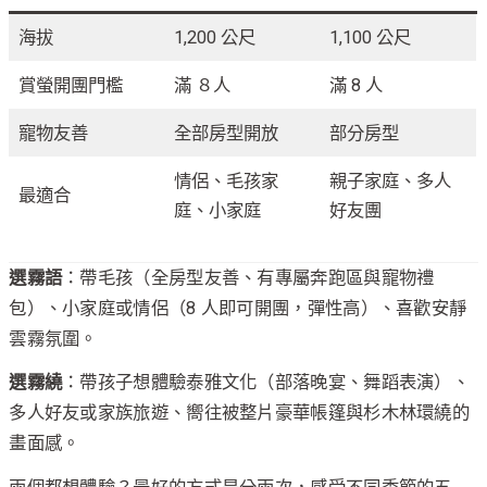
海拔
1,200 公尺
1,100 公尺
賞螢開團門檻
滿 ８人
滿 8 人
寵物友善
全部房型開放
部分房型
情侶、毛孩家
親子家庭、多人
最適合
庭、小家庭
好友團
選霧語
：帶毛孩（全房型友善、有專屬奔跑區與寵物禮
包）、小家庭或情侶（8 人即可開團，彈性高）、喜歡安靜
雲霧氛圍。
選霧繞
：帶孩子想體驗泰雅文化（部落晚宴、舞蹈表演）、
多人好友或家族旅遊、嚮往被整片豪華帳篷與杉木林環繞的
畫面感。