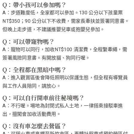
Q：帶小孩可以參加嗎？
A：步道難度低，全家都可以參加。130 公分以下孩童票
NT$350；90 公分以下不收費，需家長牽扶並簽署同意書。
但晚上走步道，不建議推嬰兒車或抱嬰兒參加。
Q：可以帶寵物嗎？
A：寵物可以同行，加收NT$100 清潔費，全程繫牽繩，需
簽署風險同意書。有開放貓、狗同行喔。
Q：全程都在黑暗中嗎？
A：進入觀賞區後會降低照明以保護生態，但全程有導覽員
與工作人員陪同，請放心。
Q：可以自行開車前往秘境嗎？
A：不行喔。場地為封閉式私人土地，一律搭乘接駁車進
出，擅闖會加收活動費用。
Q：沒有車怎麼去營區？
A：可搭火車或高鐵至新竹市區，再轉計程車或預約營區付