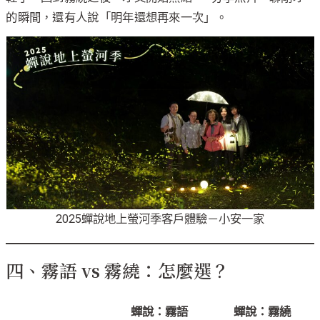
的瞬間，還有人說「明年還想再來一次」。
2025蟬說地上螢河季客戶體驗－小安一家
四、霧語 vs 霧繞：怎麼選？
蟬說：霧語
蟬說：霧繞