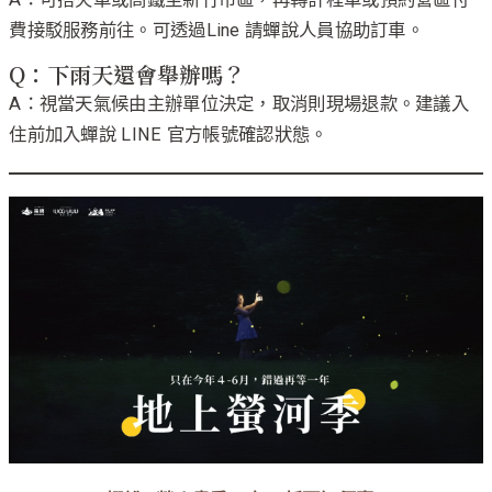
費接駁服務前往。可透過Line 請蟬說人員協助訂車。
Q：下雨天還會舉辦嗎？
A：視當天氣候由主辦單位決定，取消則現場退款。建議入
住前加入蟬說 LINE 官方帳號確認狀態。