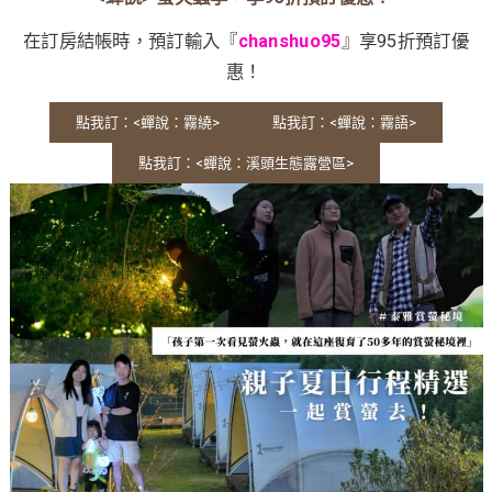
在訂房結帳時，預訂輸入『
chanshuo95
』享95折預訂優
惠！
點我訂：<蟬說：霧繞>
點我訂：<蟬說：霧語>
點我訂：<蟬說：溪頭生態露營區>