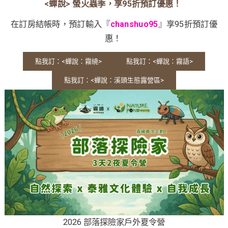
<蟬說> 螢火蟲季，享95折預訂優惠！
在訂房結帳時，預訂輸入『
chanshuo95
』享95折預訂優
惠！
點我訂：<蟬說：霧繞>
點我訂：<蟬說：霧語>
點我訂：<蟬說：溪頭生態露營區>
2026 部落探險家戶外夏令營