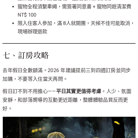
寵物全程須繫牽繩，需簽署同意書 + 寵物同遊清潔費
NT$ 100
限入住客人參加，滿 8人就開團，天候不佳可能取消，
現場辦理退款
七、訂房攻略
去年假日全數額滿。2026 年建議提前三到四週訂房並同步
加購，不要等入住當天再問。
假日訂不到不用擔心——
平日其實更值得考慮
。人少、氛圍
安靜，和部落嚮導的互動更近距離，整體體驗品質反而更
好。