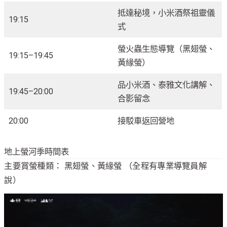
抵達秘境，小米酒祭祖靈儀
19:15
式
螢火蟲生態導覽（黑翅螢、
19:15–19:45
黃緣螢）
品小米酒、泰雅文化講解、
19:45–20:00
合影留念
20:00
接駁車返回營地
地上螢河季時間表
主要賞螢種類： 黑翅螢、黃緣螢 （全程有專業導覽員解
說）