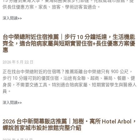
15 分鐘到東海大學，東海商圈美食步行即達。侘寂風城市旅館，提
供長住優惠方案，家長、旅客、學術訪客皆適合。
深入閱讀>>
台中榮總附近住宿推薦｜步行 10 分鐘抵達，生活機能
齊全，適合陪病家屬與短期實習住宿+長住優惠方案優
惠
2026 年 5 月 22 日
正在找台中榮總附近的住宿嗎？推薦距離台中榮總只有 900 公尺，
步行 10 分鐘可到的優質住宿，沿途有全聯、超商、藥局、餐廳、健
身房，不需要交通工具。特別適合陪病家屬、短期實習學生與醫療人
員。
深入閱讀>>
2026 台中新開幕飯店推薦｜旭樹・寓所 Hotel Arbol，
蟬說首家城市設計旅館完整介紹
2026 年 4 月 16 日