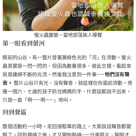
螢火蟲露營－當地部落族人導覽
第一眼看到螢河
眼前的山谷，有一整片發著黃綠色光的「河」在流動。螢火
蟲其實是一閃一閃的，但因為數量很多、彼此交錯，看起來
就是連綿不斷的光流。然後我注意到一件事——
牠們沒有聲
音。
整片山谷只有光，沒有聲音，就這樣在你面前流動。旁
邊一個六、七歲的孩子抓住媽媽的手，什麼話都說不出來，
只是一直「啊——啊——」地叫。
回到營區
整個活動約一小時。走回接駁車的路上，大家說話聲音都變
輕了。回到霧繞之後，才又開始熱絡——分享照片、聊剛才