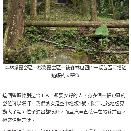
森林系露營區－杉彩露營區－被森林包圍的一帳包區可搭遂
道帳的大營位
這個營區特別適合 I 人，想要安靜的人，有多個一帳包區的
營位可以選擇。我們這次是空中棧板1號，除了走路地板晃
動大了點，位子進出都很好，而且汽車直接停在帳篷前面，
搬裝備超方便。