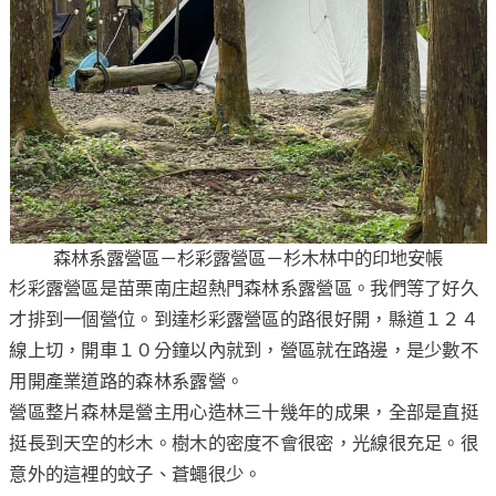
森林系露營區－杉彩露營區－杉木林中的印地安帳
杉彩露營區是苗栗南庄超熱門森林系露營區。我們等了好久
才排到一個營位。到達杉彩露營區的路很好開，縣道１２４
線上切，開車１０分鐘以內就到，營區就在路邊，是少數不
用開產業道路的森林系露營。
營區整片森林是營主用心造林三十幾年的成果，全部是直挺
挺長到天空的杉木。樹木的密度不會很密，光線很充足。很
意外的這裡的蚊子、蒼蠅很少。