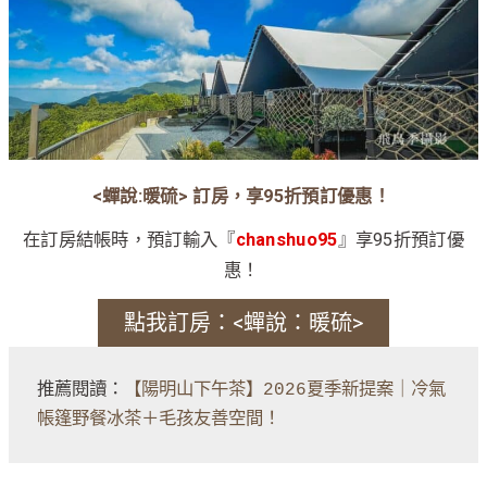
<蟬說:暖硫> 訂房，享95折預訂優惠！
在訂房結帳時，預訂輸入『
chanshuo95
』享95折預訂優
惠！
點我訂房：<蟬說：暖硫>
推薦閱讀：
【陽明山下午茶】2026夏季新提案｜冷氣
帳篷野餐冰茶＋毛孩友善空間！