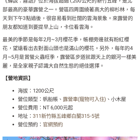
《蟬說：霧語》位於海拔超過1,200公尺的新竹五峰，是北
部最高的豪華露營之一。營區四周圍繞著高大的柳杉林，每
天到下午3點過後，很容易看到壯闊的雲海景象。來露營的
朋友都知道到要提早上山，卡位看雲海。
最美的季節是每年2月~3月櫻花季，帳棚旁邊就有粉紅櫻
花，望遠看出去對面山頭也是滿山的櫻花。另外，每年的4
月~5月是賞螢火蟲旺季，露營區步道就跟天上的銀河一樣美
麗，是全家親子認識大自然生態的絕佳選擇。
【營地資訊】
海拔：1200公尺
營位類型：帆船帳、
露營車(寵物可入住)
、小木屋
營位費用：NT 6,000元起
地址：
311新竹縣五峰鄉白蘭315-5號
營位預約：
官網預約