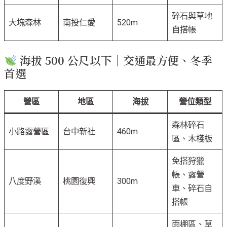
碎石與草地
大塊森林
南投仁愛
520m
自搭帳
海拔 500 公尺以下｜交通最方便、冬季
首選
營區
地區
海拔
營位類型
森林碎石
小路露營區
台中新社
460m
區、木棧板
免搭狩獵
帳、露營
八度野溪
桃園復興
300m
車、碎石自
搭帳
雨棚區、草