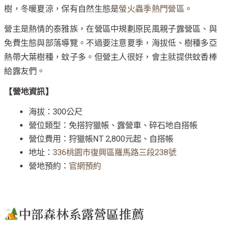
樹，冬暖夏涼，保有自然生態是
螢火蟲季熱門營區
。
營主是熱情的泰雅族，在營區中規劃原民風親子露營區、與
免費生態與部落導覽。不過要注意夏季，海拔低、樹種多亞
熱帶大葉樹種，蚊子多。但營主人很好，會主就提供蚊香棒
給露友們。
【營地資訊】
海拔：300公尺
營位類型：免搭狩獵帳、露營車、碎石地自搭帳
營位費用：狩獵帳NT 2,800元起、自搭帳
地址：
336桃園市復興區羅馬路三段238號
營地預約：
官網預約
中部森林系露營區推薦