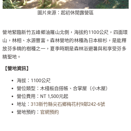
圖片來源：起初休閒露營區
營地緊臨新竹五峰鄉油羅山北側，海拔約1100公尺，四面環
山，林相、水源豐富。森林營地的林種為日本柳杉，是能釋
放芬多精的樹種之一，夏季時期是森林浴避暑與和享受芬多
精聖地。
【營地資訊】
海拔：1100公尺
營位類型：木棧板自搭帳、合掌屋（小木屋）
營位費用：NT 1,500元起
地址：
313新竹縣尖石鄉梅花村9鄰242-6號
營地預約：
官網預約