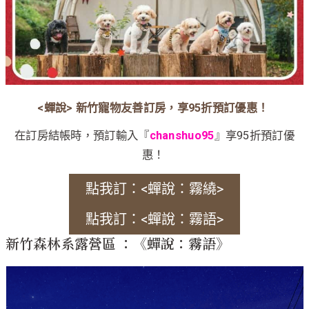
<蟬說> 新竹寵物友善訂房，享95折預訂優惠！
在訂房結帳時，預訂輸入『
chanshuo95
』享95折預訂優
惠！
點我訂：<蟬說：霧繞>
點我訂：<蟬說：霧語>
新竹森林系露營區 ：《蟬說：霧語》