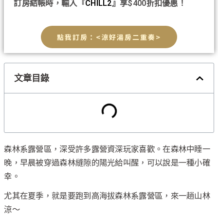
訂房結帳時，輸入『
CHILL2
』享$400折扣優惠！
點我訂房：<涼好湯房二重奏>
文章目錄
森林系露營區，深受許多露營資深玩家喜歡。在森林中睡一
晚，早晨被穿過森林縫隙的陽光給叫醒，可以說是一種小確
幸。
尤其在夏季，就是要跑到高海拔森林系露營區，來一趟山林
涼～