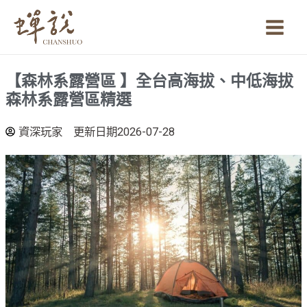
跳
Main
至
Men
主
要
【森林系露營區 】全台高海拔、中低海拔
內
森林系露營區精選
容
資深玩家
更新日期2026-07-28