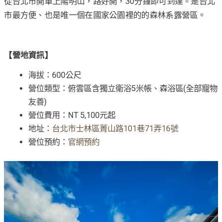
從台北市開車上陽明山，路好開，30分鐘即可到達。是台北
市最方便、也是唯一個在國家公園裡的的森林系露營區。
【營地資訊】
海拔：600公尺
營位類型：俯雲區含獨立衛浴5米帳、森浴區(全部寵物
友善)
營位費用：NT 5,100元起
地址：
台北市士林區菁山路101巷71弄16號
營位預約：
官網預約