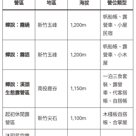
營區
地區
海拔
營位類型
帆船帳、露
蟬說：霧繞
新竹五峰
1,200m
營車、小屋
民宿
帆船帳、露
蟬說：霧語
新竹五峰
1,200m
營車、小木
屋
一泊三食套
蟬說：溪頭
裝、露營
南投鹿谷
1,150m
生態露營區
車、代客搭
帳、自搭帳
起初休閒露
木棧板自搭
新竹尖石
1,100m
營區
帳、合掌屋
沐玥星空露