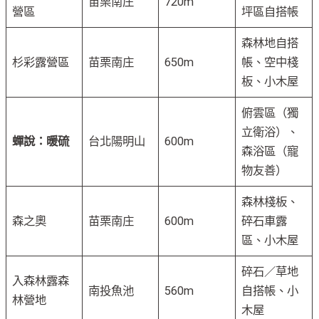
苗栗南庄
720m
營區
坪區自搭帳
森林地自搭
杉彩露營區
苗栗南庄
650m
帳、空中棧
板、小木屋
俯雲區（獨
立衛浴）、
蟬說：暖硫
台北陽明山
600m
森浴區（寵
物友善）
森林棧板、
森之奧
苗栗南庄
600m
碎石車露
區、小木屋
碎石／草地
入森林露森
南投魚池
560m
自搭帳、小
林營地
木屋