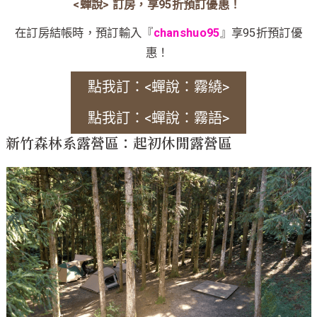
<蟬說> 訂房，享95折預訂優惠！
在訂房結帳時，預訂輸入『
chanshuo95
』享95折預訂優
惠！
點我訂：<蟬說：霧繞>
點我訂：<蟬說：霧語>
新竹森林系露營區：起初休閒露營區