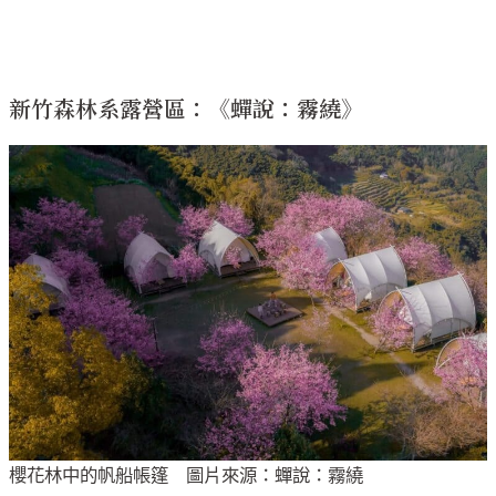
新竹森林系露營區：《蟬說：霧繞》
櫻花林中的帆船帳篷 圖片來源：蟬說：霧繞