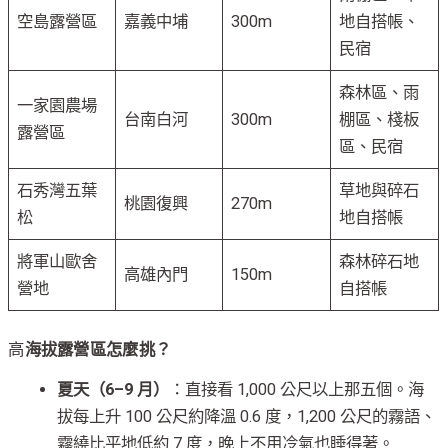
空島露營區
嘉義中埔
300m
地自搭帳、
民宿
森林區、雨
一家園農場
台南白河
300m
棚區、棧板
露營區
區、民宿
石秀灣五葉
草地與碎石
桃園復興
270m
松
地自搭帳
將軍山歐舍
森林碎石地
高雄內門
150m
營地
自搭帳
高
海拔露營區怎麼挑？
夏天（6–9 月）
：直接看 1,000 公尺以上那五個。海
拔每上升 100 公尺約降溫 0.6 度，1,200 公尺的霧語、
霧繞比平地低約 7 度，晚上不用冷氣也睡得著。