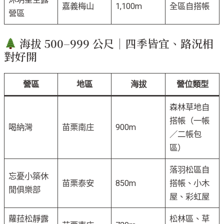
嘉義梅山
1,100m
全區自搭帳
營區
海拔 500–999 公尺｜四季皆宜、路況相
對好開
營區
地區
海拔
營位類型
森林草地自
搭帳（一帳
喝納灣
苗栗南庄
900m
／二帳包
區）
落羽松區自
忘憂小築休
苗栗泰安
850m
搭帳、小木
閒俱樂部
屋、彩虹屋
蘿菈松靜露
松林區、草