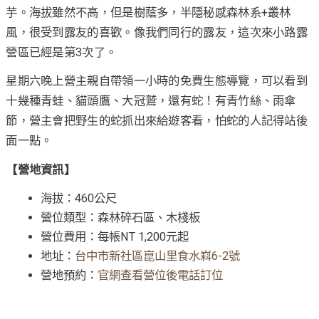
芋。海拔雖然不高，但是樹蔭多，半隱秘感森林系+叢林
風，很受到露友的喜歡。像我們同行的露友，這次來小路露
營區已經是第3次了。
星期六晚上營主親自帶領一小時的免費生態導覽，可以看到
十幾種青蛙、貓頭鷹、大冠鷲，還有蛇！有青竹絲、雨傘
節，營主會把野生的蛇抓出來給遊客看，怕蛇的人記得站後
面一點。
【營地資訊】
海拔：460公尺
營位類型：森林碎石區、木棧板
營位費用：每帳NT 1,200元起
地址：
台中市新社區崑山里食水嵙6-2號
營地預約：
官網查看營位後電話訂位