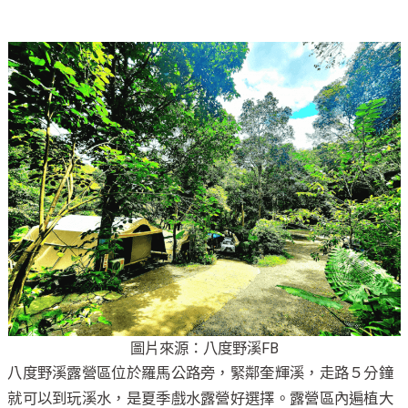
圖片來源：八度野溪FB
八度野溪露營區位於羅馬公路旁，緊鄰奎輝溪，走路５分鐘
就可以到玩溪水，是夏季戲水露營好選擇。露營區內遍植大