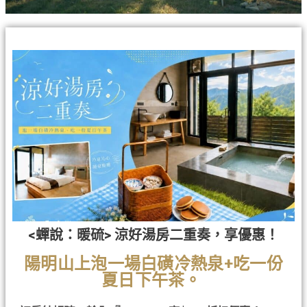
<蟬說：暖硫> 涼好湯房二重奏，享優惠！
陽明山上泡一場白磺冷熱泉+吃一份
夏日下午茶。