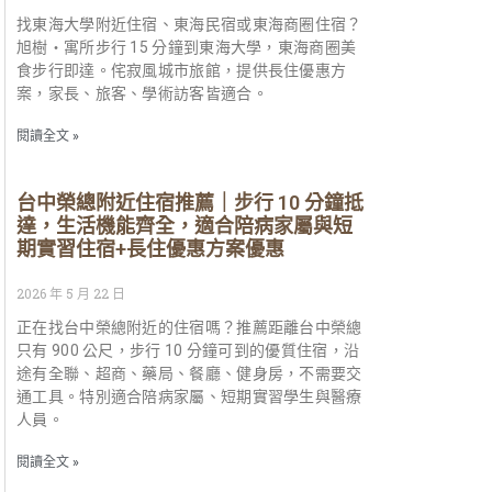
找東海大學附近住宿、東海民宿或東海商圈住宿？
旭樹・寓所步行 15 分鐘到東海大學，東海商圈美
食步行即達。侘寂風城市旅館，提供長住優惠方
案，家長、旅客、學術訪客皆適合。
閱讀全文 »
台中榮總附近住宿推薦｜步行 10 分鐘抵
達，生活機能齊全，適合陪病家屬與短
期實習住宿+長住優惠方案優惠
2026 年 5 月 22 日
正在找台中榮總附近的住宿嗎？推薦距離台中榮總
只有 900 公尺，步行 10 分鐘可到的優質住宿，沿
途有全聯、超商、藥局、餐廳、健身房，不需要交
通工具。特別適合陪病家屬、短期實習學生與醫療
人員。
閱讀全文 »