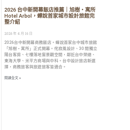
2026 台中新開幕飯店推薦｜旭樹・寓所
Hotel Arbol，蟬說首家城市設計旅館完
整介紹
2026 年 4 月 16 日
2026台中新開幕商務飯店。蟬說首家台中城市旅館
「旭樹・寓所」正式開幕。侘寂風設計、30 間獨立
陽台客房、七樓落地窗景觀空間，鄰近台中榮總、
東海大學、米平方商場與中科。台中設計旅店新選
擇，商務旅客與旅遊旅客皆適合。
閱讀全文 »