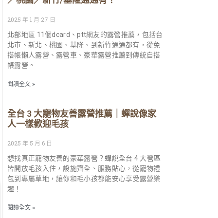
2025 年 1 月 27 日
北部地區 11個dcard、ptt網友的露營推薦，包括台
北市、新北、桃園、基隆、到新竹通通都有，從免
搭帳懶人露營、露營車、豪華露營推薦到傳統自搭
帳露營。
閱讀全文 »
全台 3 大寵物友善露營推薦｜蟬說像家
人一樣歡迎毛孩
2025 年 5 月 6 日
想找真正寵物友善的豪華露營？蟬說全台 4 大營區
皆開放毛孩入住，設施齊全、服務貼心，從寵物禮
包到專屬草地，讓你和毛小孩都能安心享受露營樂
趣！
閱讀全文 »