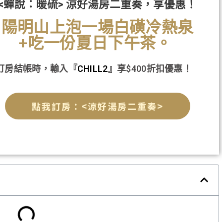
<蟬說：暖硫> 涼好湯房二重奏，享優惠！
陽明山上泡一場白磺冷熱泉
+吃一份夏日下午茶。
訂房結帳時，輸入『
CHILL2
』享$400折扣優惠！
點我訂房：<涼好湯房二重奏>