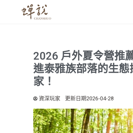
跳
至
主
要
內
容
2026 戶外夏令營
進泰雅族部落的生態
家！
資深玩家
更新日期2026-04-28