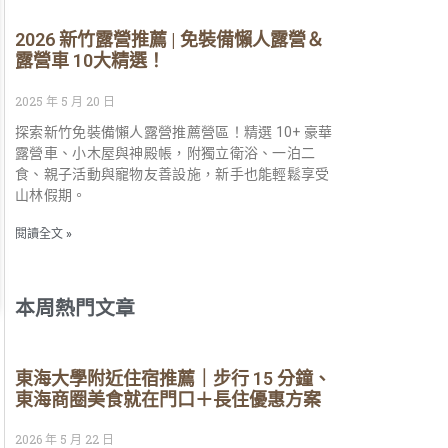
2026 新竹露營推薦 | 免裝備懶人露營＆
露營車 10大精選！
2025 年 5 月 20 日
探索新竹免裝備懶人露營推薦營區！精選 10+ 豪華
露營車、小木屋與神殿帳，附獨立衛浴、一泊二
食、親子活動與寵物友善設施，新手也能輕鬆享受
山林假期。
閱讀全文 »
本周熱門文章
東海大學附近住宿推薦｜步行 15 分鐘、
東海商圈美食就在門口＋長住優惠方案
2026 年 5 月 22 日